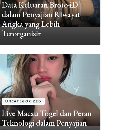
Data Keluaran Broto4D
dalam Penyajian Riwayat
Angka yang Lebih
Terorganisir
UNC
UNCATEGORIZED
Si
Live Macau Togel dan Peran
Teknologi dalam Penyajian
Te