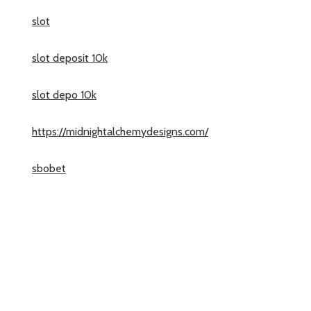
slot
slot deposit 10k
slot depo 10k
https://midnightalchemydesigns.com/
sbobet