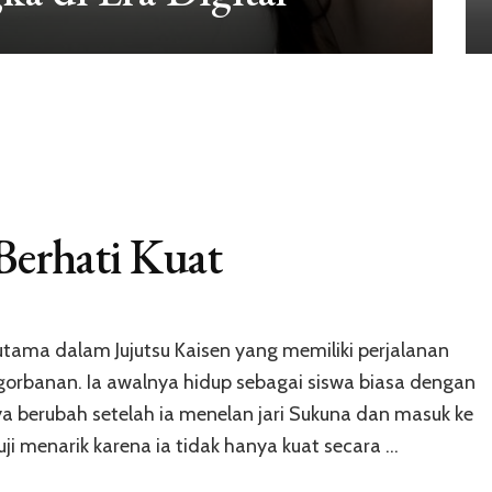
 Berhati Kuat
h utama dalam Jujutsu Kaisen yang memiliki perjalanan
gorbanan. Ia awalnya hidup sebagai siswa biasa dengan
a berubah setelah ia menelan jari Sukuna dan masuk ke
uji menarik karena ia tidak hanya kuat secara …