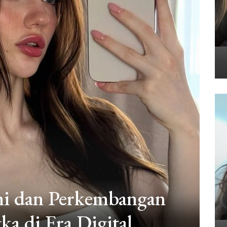
mi dan Perkembangan
a di Era Digital