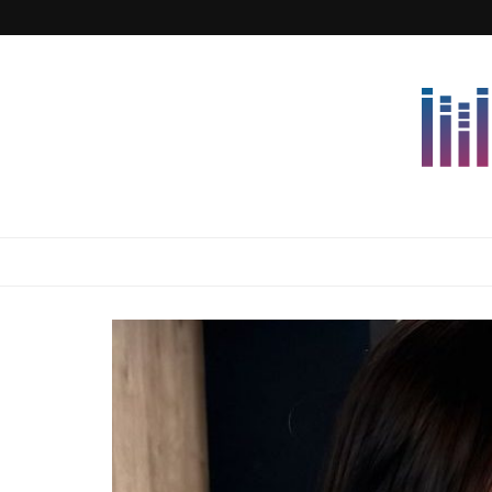
Lettersforvi