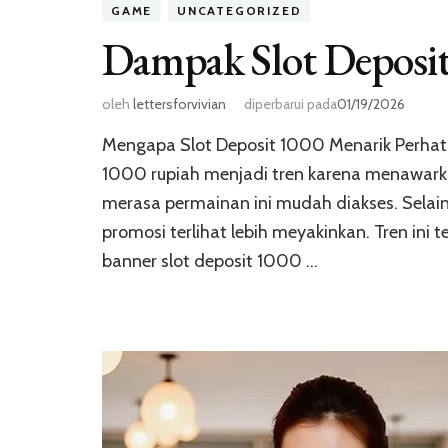
GAME
UNCATEGORIZED
Dampak Slot Deposi
oleh
lettersforvivian
diperbarui pada
01/19/2026
Mengapa Slot Deposit 1000 Menarik Perhatia
1000 rupiah menjadi tren karena menawark
merasa permainan ini mudah diakses. Selain
promosi terlihat lebih meyakinkan. Tren ini
banner slot deposit 1000 …