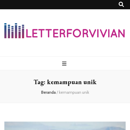
Lettersforvivia
Tag:
kemampuan unik
Beranda
/
kemampuan unik