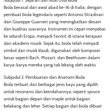
Subjudul 1: Sejarah dan Asal Usul Biola
Biola berasal dari awal abad ke-16 di Italia, dengan
pembuat biola legendaris seperti Antonio Stradivari
dan Giuseppe Guarneri yang meningkatkan desain
dan kualitas suaranya. Instrumen ini cepat menyebar
ke seluruh Eropa, menjadi favorit di istana kerajaan
dan akademi musik. Sejak itu, biola telah menjadi
simbol dari musik klasik, digunakan oleh komposer
besar seperti Bach, Mozart, dan Beethoven dalam
karya-karya mereka yang tak lekang oleh waktu.
Subjudul 2: Pembuatan dan Anatomi Biola
Biola terbuat dari berbagai jenis kayu yang dipilih
untuk resonansi dan keindahannya, seperti spruce
untuk bagian depan dan maple untuk bagian
belakang dan leher. Setiap bagian dari biola dibuat