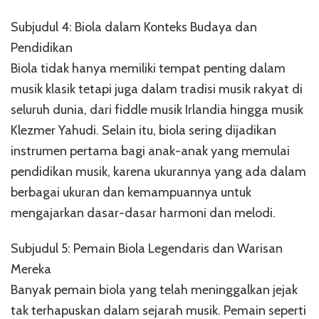
Subjudul 4: Biola dalam Konteks Budaya dan
Pendidikan
Biola tidak hanya memiliki tempat penting dalam
musik klasik tetapi juga dalam tradisi musik rakyat di
seluruh dunia, dari fiddle musik Irlandia hingga musik
Klezmer Yahudi. Selain itu, biola sering dijadikan
instrumen pertama bagi anak-anak yang memulai
pendidikan musik, karena ukurannya yang ada dalam
berbagai ukuran dan kemampuannya untuk
mengajarkan dasar-dasar harmoni dan melodi.
Subjudul 5: Pemain Biola Legendaris dan Warisan
Mereka
Banyak pemain biola yang telah meninggalkan jejak
tak terhapuskan dalam sejarah musik. Pemain seperti