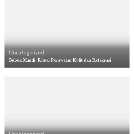
Uncategorized
Bubuk Mandi: Ritual Perawatan Kulit dan Relaksasi