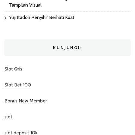
Tampilan Visual
Yuji Itadori Penyihir Berhati Kuat
KUNJUNGI:
Slot Qris
Slot Bet 100
Bonus New Member
slot
slot deposit 10k