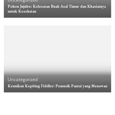
Uncategorized
Pohon Jujube: Kelezatan Buah Asal Timur dan Khasiatnya
untuk Kesehatan
Uncategorized
Keunikan Kepiting Fiddler: Pemusik Pantai yang Menawan