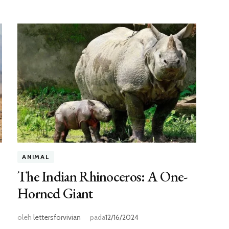
ANIMAL
The Indian Rhinoceros: A One-
Horned Giant
oleh
lettersforvivian
pada
12/16/2024