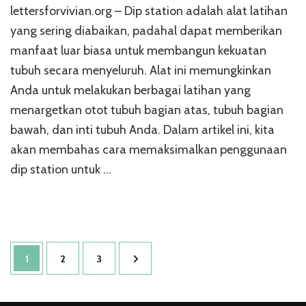
lettersforvivian.org – Dip station adalah alat latihan
yang sering diabaikan, padahal dapat memberikan
manfaat luar biasa untuk membangun kekuatan
tubuh secara menyeluruh. Alat ini memungkinkan
Anda untuk melakukan berbagai latihan yang
menargetkan otot tubuh bagian atas, tubuh bagian
bawah, dan inti tubuh Anda. Dalam artikel ini, kita
akan membahas cara memaksimalkan penggunaan
dip station untuk …
Paginasi
Halaman
Halaman
Halaman
1
2
3
pos