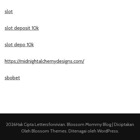
slot
slot deposit 10k
slot depo 10k
https://midnightalchemydesigns.com/
sbobet
2026Hak Cipta
Lettersforvivian
.
Blossom Mommy Blog | Diciptakan
Oleh
Blossom Themes
. Ditenagai oleh
WordPress
.