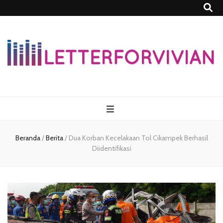
Lettersforvivia
Beranda
/
Berita
/
Dua Korban Kecelakaan Tol Cikampek Berhasil
Diidentifikasi