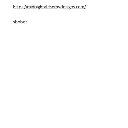
https://midnightalchemydesigns.com/
sbobet