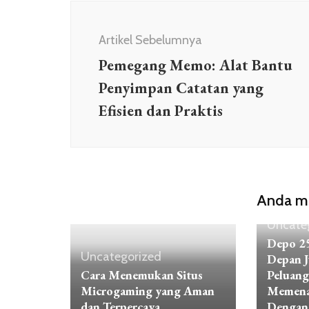
Navigasi
Artikel
Artikel Sebelumnya
Pemegang Memo: Alat Bantu
Penyimpan Catatan yang
Efisien dan Praktis
Anda mu
Uncate
Depo 25
Uncategorized
Depan 
Cara Menemukan Situs
Peluan
Microgaming yang Aman
Memena
dan Terpercaya
Dengan