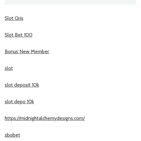
Slot Qris
Slot Bet 100
Bonus New Member
slot
slot deposit 10k
slot depo 10k
https://midnightalchemydesigns.com/
sbobet