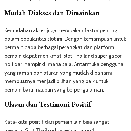
Mudah Diakses dan Dimainkan
Kemudahan akses juga merupakan faktor penting
dalam popularitas slot ini. Dengan kemampuan untuk
bermain pada berbagai perangkat dan platform,
pemain dapat menikmati slot Thailand super gacor
no 1 dari hampir di mana saja. Antarmuka pengguna
yang ramah dan aturan yang mudah dipahami
membuatnya menjadi pilihan yang baik untuk
pemain baru maupun yang berpengalaman.
Ulasan dan Testimoni Positif
Kata-kata positif dari pemain lain bisa sangat
menarik. Slot Thailand super gacor no 1