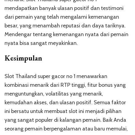
mendapatkan banyak ulasan positif dan testimoni
dari pemain yang telah mengalami kemenangan
besar, yang menambah reputasi dan daya tariknya.
Mendengar tentang kemenangan nyata dari pemain
nyata bisa sangat meyakinkan.
Kesimpulan
Slot Thailand super gacor no 1 menawarkan
kombinasi menarik dari RTP tinggi, fitur bonus yang
menguntungkan, volatilitas yang menarik,
kemudahan akses, dan ulasan positif. Semua faktor
ini bersatu untuk membuat slot ini menjadi pilihan
yang sangat populer di kalangan pemain. Baik Anda
seorang pemain berpengalaman atau baru memulai,