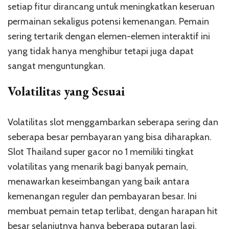
setiap fitur dirancang untuk meningkatkan keseruan
permainan sekaligus potensi kemenangan. Pemain
sering tertarik dengan elemen-elemen interaktif ini
yang tidak hanya menghibur tetapi juga dapat
sangat menguntungkan.
Volatilitas yang Sesuai
Volatilitas slot menggambarkan seberapa sering dan
seberapa besar pembayaran yang bisa diharapkan.
Slot Thailand super gacor no 1 memiliki tingkat
volatilitas yang menarik bagi banyak pemain,
menawarkan keseimbangan yang baik antara
kemenangan reguler dan pembayaran besar. Ini
membuat pemain tetap terlibat, dengan harapan hit
besar selanjutnya hanya beberapa putaran lagi.