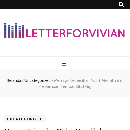
Lettersforvivia
Beranda
/
Uncategorized
/
Menjaga Kebersihan Mulut: Memilih dan
Menyimpan Tempat Sikat Gigi
UNCATEGORIZED