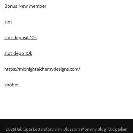
Bonus New Member
slot
slot deposit 10k
slot depo 10k
https://midnightalchemydesigns.com/
sbobet
2026Hak Cipta
Lettersforvivian
.
Blossom Mommy Blog | Diciptakan