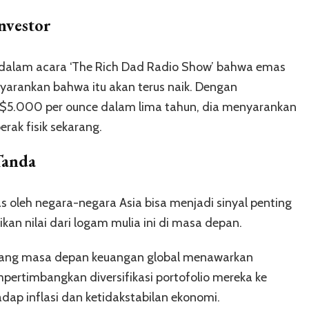
nvestor
dalam acara ‘The Rich Dad Radio Show’ bahwa emas
yarankan bahwa itu akan terus naik. Dengan
$5.000 per ounce dalam lima tahun, dia menyarankan
rak fisik sekarang.
Tanda
 oleh negara-negara Asia bisa menjadi sinyal penting
an nilai dari logam mulia ini di masa depan.
entang masa depan keuangan global menawarkan
pertimbangkan diversifikasi portofolio mereka ke
dap inflasi dan ketidakstabilan ekonomi.