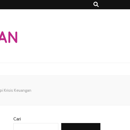
pi Krisis Keuangan
Cari