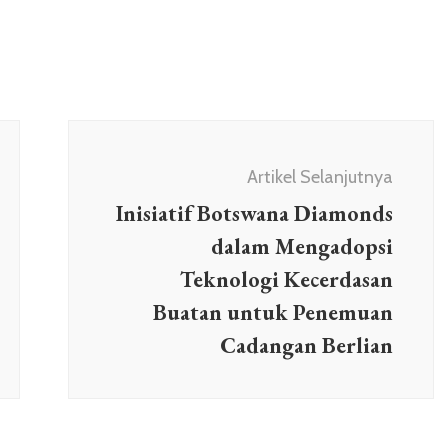
Artikel Selanjutnya
Inisiatif Botswana Diamonds
dalam Mengadopsi
Teknologi Kecerdasan
Buatan untuk Penemuan
Cadangan Berlian