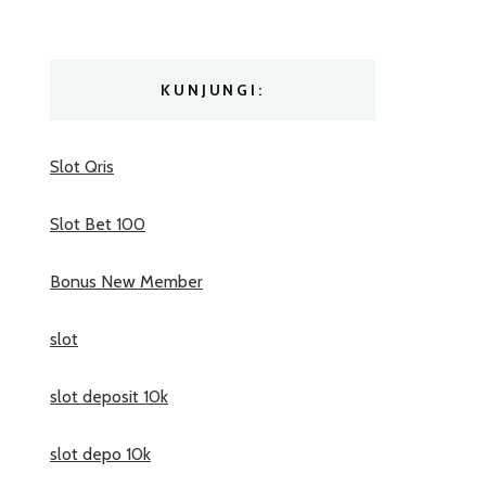
KUNJUNGI:
Slot Qris
Slot Bet 100
Bonus New Member
slot
slot deposit 10k
slot depo 10k