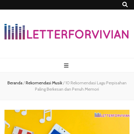
Lettersforvivia
Beranda
/
Rekomendasi Musik
/
10 Rekomendasi Lagu Perpisahan
Paling Berkesan dan Penuh Memori