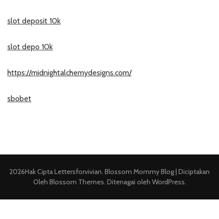
slot deposit 10k
slot depo 10k
https://midnightalchemydesigns.com/
sbobet
2026Hak Cipta
Lettersforvivian
.
Blossom Mommy Blog | Diciptakan
Oleh
Blossom Themes
. Ditenagai oleh
WordPress
.