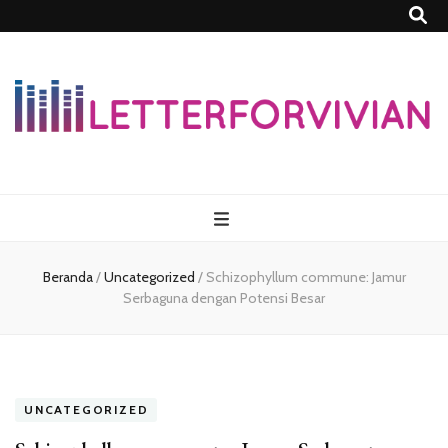
Lettersforvivia
Beranda
/
Uncategorized
/
Schizophyllum commune: Jamur
Serbaguna dengan Potensi Besar
UNCATEGORIZED