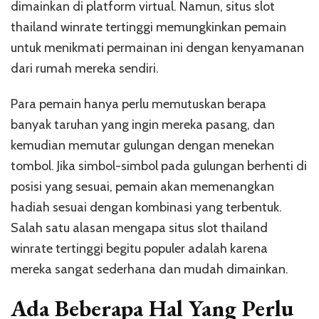
dimainkan di platform virtual. Namun, situs slot
thailand winrate tertinggi memungkinkan pemain
untuk menikmati permainan ini dengan kenyamanan
dari rumah mereka sendiri.
Para pemain hanya perlu memutuskan berapa
banyak taruhan yang ingin mereka pasang, dan
kemudian memutar gulungan dengan menekan
tombol. Jika simbol-simbol pada gulungan berhenti di
posisi yang sesuai, pemain akan memenangkan
hadiah sesuai dengan kombinasi yang terbentuk.
Salah satu alasan mengapa situs slot thailand
winrate tertinggi begitu populer adalah karena
mereka sangat sederhana dan mudah dimainkan.
Ada Beberapa Hal Yang Perlu