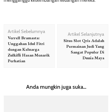
mengganggu keseimbangan keuangan mereka.
Navigasi
Artikel Sebelumnya
Artikel
Artikel Selanjutnya
Verrell Bramasta:
Situs Slot Qris Adalah
Unggahan Idul Fitri
Permainan Judi Yang
dengan Keluarga
Sangat Populer Di
Zulkifli Hasan Menarik
Dunia Maya
Perhatian
Anda mungkin juga suka...