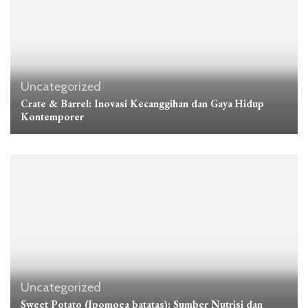
Uncategorized
Crate & Barrel: Inovasi Kecanggihan dan Gaya Hidup
Kontemporer
Uncategorized
Sweet Potato (Ipomoea batatas): Sumber Nutrisi dan