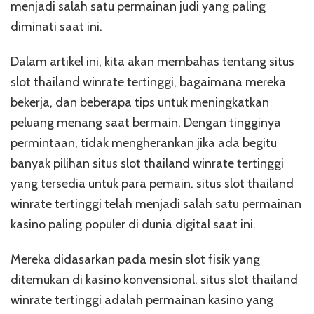
menjadi salah satu permainan judi yang paling
diminati saat ini.
Dalam artikel ini, kita akan membahas tentang situs
slot thailand winrate tertinggi, bagaimana mereka
bekerja, dan beberapa tips untuk meningkatkan
peluang menang saat bermain. Dengan tingginya
permintaan, tidak mengherankan jika ada begitu
banyak pilihan situs slot thailand winrate tertinggi
yang tersedia untuk para pemain. situs slot thailand
winrate tertinggi telah menjadi salah satu permainan
kasino paling populer di dunia digital saat ini.
Mereka didasarkan pada mesin slot fisik yang
ditemukan di kasino konvensional. situs slot thailand
winrate tertinggi adalah permainan kasino yang