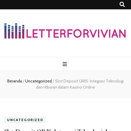
Lettersforvivia
Beranda
/
Uncategorized
/
Slot Deposit QRIS: Integrasi Teknologi
dan Hiburan dalam Kasino Online
UNCATEGORIZED