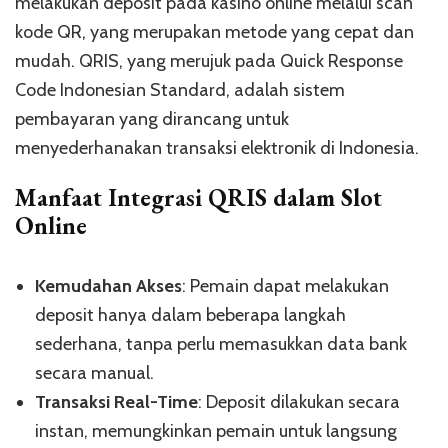
melakukan deposit pada kasino online melalui scan
kode QR, yang merupakan metode yang cepat dan
mudah. QRIS, yang merujuk pada Quick Response
Code Indonesian Standard, adalah sistem
pembayaran yang dirancang untuk
menyederhanakan transaksi elektronik di Indonesia.
Manfaat Integrasi QRIS dalam Slot
Online
Kemudahan Akses
: Pemain dapat melakukan
deposit hanya dalam beberapa langkah
sederhana, tanpa perlu memasukkan data bank
secara manual.
Transaksi Real-Time
: Deposit dilakukan secara
instan, memungkinkan pemain untuk langsung