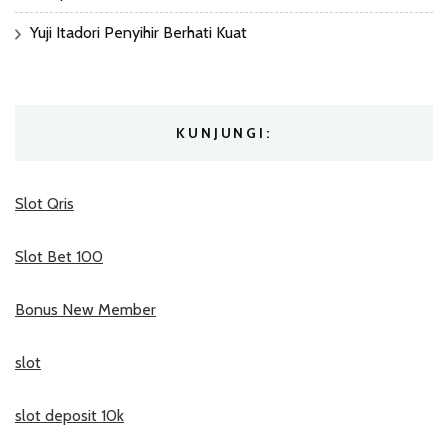
Yuji Itadori Penyihir Berhati Kuat
KUNJUNGI:
Slot Qris
Slot Bet 100
Bonus New Member
slot
slot deposit 10k