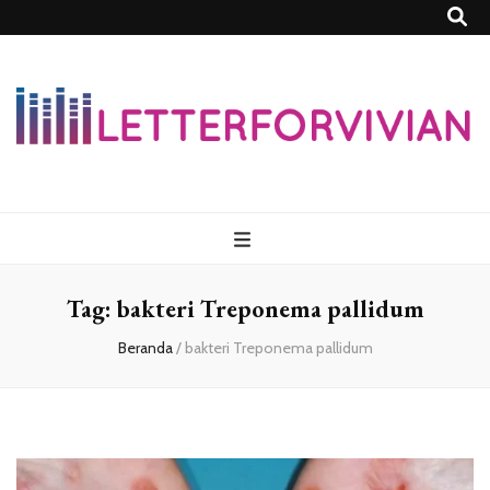
Lettersforvivia
Tag:
bakteri Treponema pallidum
Beranda
/
bakteri Treponema pallidum