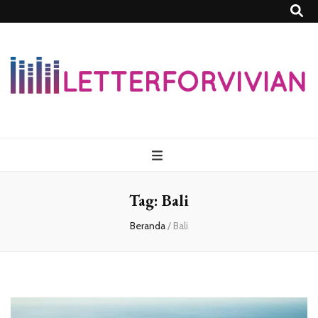
Lettersforvivia
Tag:
Bali
Beranda
/
Bali