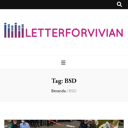
Lettersforvivia
Tag:
BSD
Beranda
/
BSD