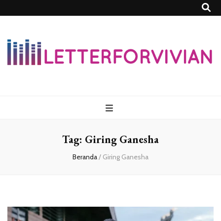
Lettersforvivia
Tag:
Giring Ganesha
Beranda
/
Giring Ganesha