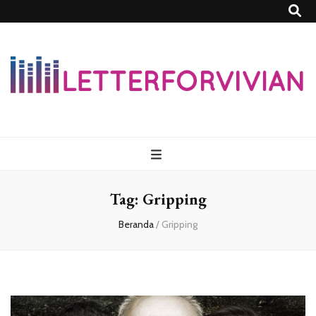
Lettersforvivia
Tag:
Gripping
Beranda
/
Gripping