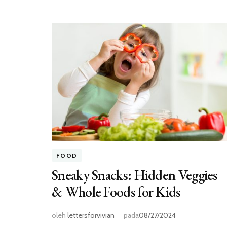
FOOD
Sneaky Snacks: Hidden Veggies
& Whole Foods for Kids
oleh
lettersforvivian
pada
08/27/2024