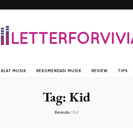
vian
ALAT MUSIK
REKOMENDASI MUSIK
REVIEW
TIPS
Tag:
Kid
Beranda
/
Kid