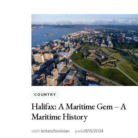
COUNTRY
Halifax: A Maritime Gem – A
Maritime History
oleh
lettersforvivian
pada
11/15/2024