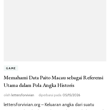
GAME
Memahami Data Paito Macau sebagai Referensi
Utama dalam Pola Angka Historis
oleh
lettersforvivian
diperbarui pada
05/15/2026
lettersforvivian.org – Keluaran angka dari suatu