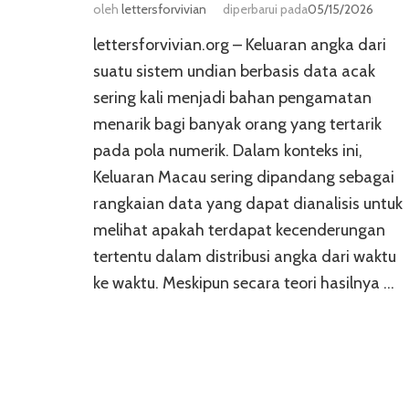
oleh
lettersforvivian
diperbarui pada
05/15/2026
lettersforvivian.org – Keluaran angka dari
suatu sistem undian berbasis data acak
sering kali menjadi bahan pengamatan
menarik bagi banyak orang yang tertarik
pada pola numerik. Dalam konteks ini,
Keluaran Macau sering dipandang sebagai
rangkaian data yang dapat dianalisis untuk
melihat apakah terdapat kecenderungan
tertentu dalam distribusi angka dari waktu
ke waktu. Meskipun secara teori hasilnya …