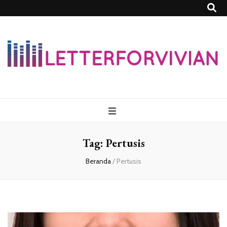
Lettersforvivia
Tag:
Pertusis
Beranda
/
Pertusis