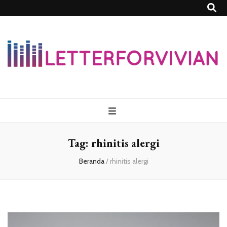
Lettersforvivia
Tag:
rhinitis alergi
Beranda
/
rhinitis alergi