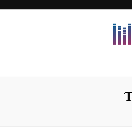
Lettersforvi
T