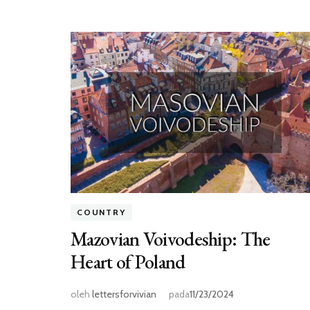
COUNTRY
Mazovian Voivodeship: The
Heart of Poland
oleh
lettersforvivian
pada
11/23/2024