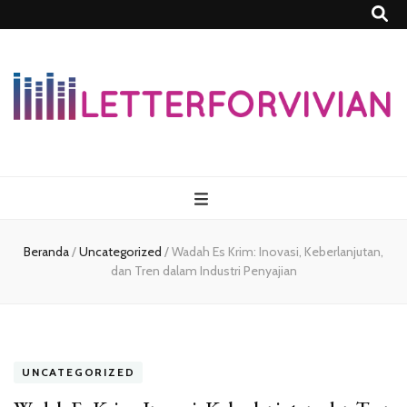
Lettersforvivia
Beranda
/
Uncategorized
/
Wadah Es Krim: Inovasi, Keberlanjutan,
dan Tren dalam Industri Penyajian
UNCATEGORIZED