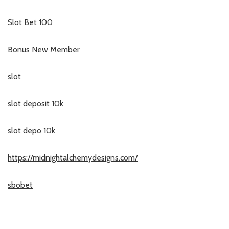
Slot Bet 100
Bonus New Member
slot
slot deposit 10k
slot depo 10k
https://midnightalchemydesigns.com/
sbobet