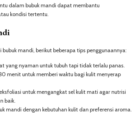
tentu dalam bubuk mandi dapat membantu
tau kondisi tertentu.
ndi
bubuk mandi, berikut beberapa tips penggunaannya:
t yang nyaman untuk tubuh tapi tidak terlalu panas.
0 menit untuk memberi waktu bagi kulit menyerap
sfoliasi untuk mengangkat sel kulit mati agar nutrisi
n baik.
k mandi dengan kebutuhan kulit dan preferensi aroma.