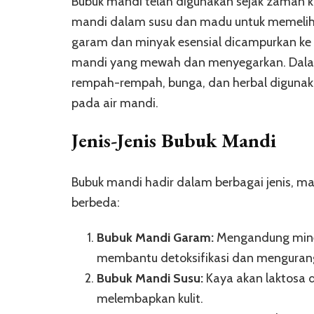
Bubuk mandi telah digunakan sejak zaman ku
mandi dalam susu dan madu untuk memeliha
garam dan minyak esensial dicampurkan k
mandi yang mewah dan menyegarkan. Dalam 
rempah-rempah, bunga, dan herbal diguna
pada air mandi.
Jenis-Jenis Bubuk Mandi
Bubuk mandi hadir dalam berbagai jenis, m
berbeda:
Bubuk Mandi Garam:
Mengandung miner
membantu detoksifikasi dan mengurang
Bubuk Mandi Susu:
Kaya akan laktosa 
melembapkan kulit.