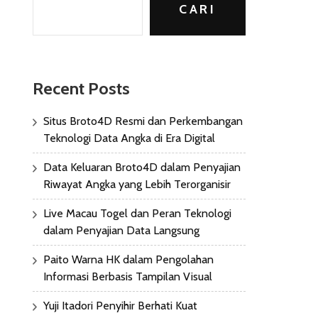
CARI
Recent Posts
Situs Broto4D Resmi dan Perkembangan
Teknologi Data Angka di Era Digital
Data Keluaran Broto4D dalam Penyajian
Riwayat Angka yang Lebih Terorganisir
Live Macau Togel dan Peran Teknologi
dalam Penyajian Data Langsung
Paito Warna HK dalam Pengolahan
Informasi Berbasis Tampilan Visual
Yuji Itadori Penyihir Berhati Kuat