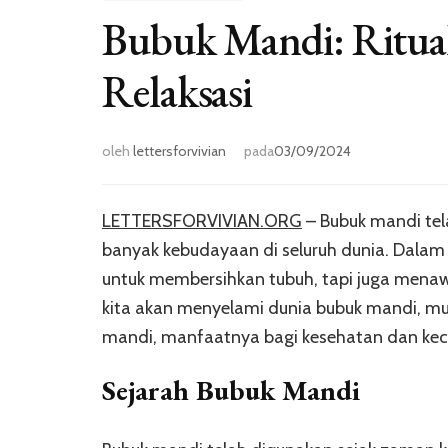
Bubuk Mandi: Ritual
Relaksasi
oleh
lettersforvivian
pada
03/09/2024
LETTERSFORVIVIAN.ORG
– Bubuk mandi tel
banyak kebudayaan di seluruh dunia. Dalam
untuk membersihkan tubuh, tapi juga menawar
kita akan menyelami dunia bubuk mandi, mul
mandi, manfaatnya bagi kesehatan dan keca
Sejarah Bubuk Mandi