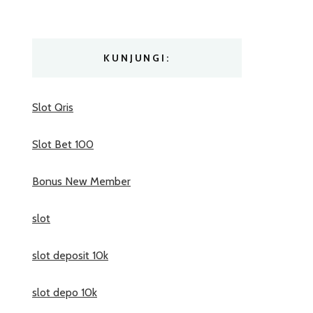
KUNJUNGI:
Slot Qris
Slot Bet 100
Bonus New Member
slot
slot deposit 10k
slot depo 10k