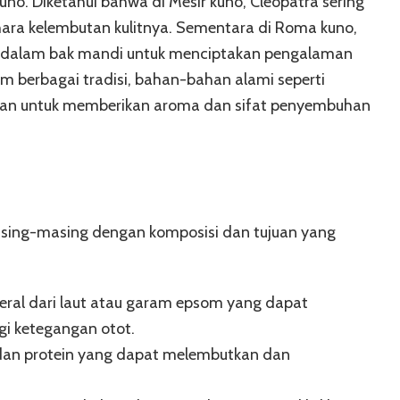
no. Diketahui bahwa di Mesir kuno, Cleopatra sering
ra kelembutan kulitnya. Sementara di Roma kuno,
e dalam bak mandi untuk menciptakan pengalaman
berbagai tradisi, bahan-bahan alami seperti
kan untuk memberikan aroma dan sifat penyembuhan
asing-masing dengan komposisi dan tujuan yang
al dari laut atau garam epsom yang dapat
i ketegangan otot.
dan protein yang dapat melembutkan dan