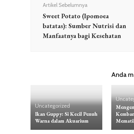
Artikel
Artikel Sebelumnya
Sweet Potato (Ipomoea
batatas): Sumber Nutrisi dan
Manfaatnya bagi Kesehatan
Anda mu
Uncate
Uncategorized
Mengena
Ikan Guppy: Si Kecil Penuh
Kembang
Warna dalam Akuarium
Memati