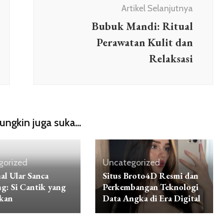
Artikel Selanjutnya
Bubuk Mandi: Ritual
Perawatan Kulit dan
Relaksasi
ngkin juga suka...
gorized
Uncategorized
l Ular Sanca
Situs Broto4D Resmi dan
: Si Cantik yang
Perkembangan Teknologi
kan
Data Angka di Era Digital