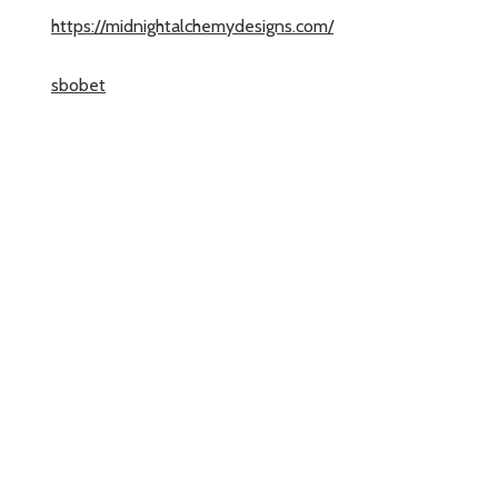
https://midnightalchemydesigns.com/
sbobet