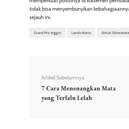
memperkuat posisinya di klasemen pembal
tidak bisa menyembunyikan kebahagiaannya
sejauh ini.
Grand Prix Inggris
Lando Norris
Sirkuit Silverston
Navigasi
Artikel
Artikel Sebelumnya
7 Cara Menenangkan Mata
yang Terlalu Lelah