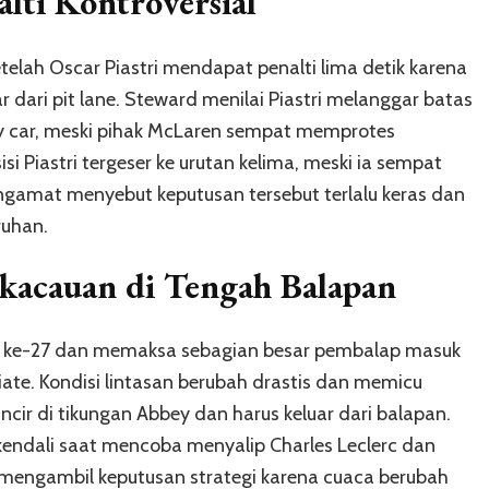
alti Kontroversial
elah Oscar Piastri mendapat penalti lima detik karena
dari pit lane. Steward menilai Piastri melanggar batas
y car, meski pihak McLaren sempat memprotes
si Piastri tergeser ke urutan kelima, meski ia sempat
gamat menyebut keputusan tersebut terlalu keras dan
ruhan.
kacauan di Tengah Balapan
ap ke-27 dan memaksa sebagian besar pembalap masuk
iate. Kondisi lintasan berubah drastis dan memicu
incir di tikungan Abbey dan harus keluar dari balapan.
kendali saat mencoba menyalip Charles Leclerc dan
an mengambil keputusan strategi karena cuaca berubah