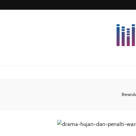
Lettersforvi
Berand