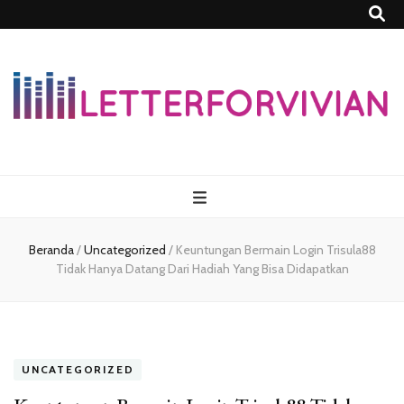
Lettersforvivia
Beranda
/
Uncategorized
/
Keuntungan Bermain Login Trisula88
Tidak Hanya Datang Dari Hadiah Yang Bisa Didapatkan
UNCATEGORIZED