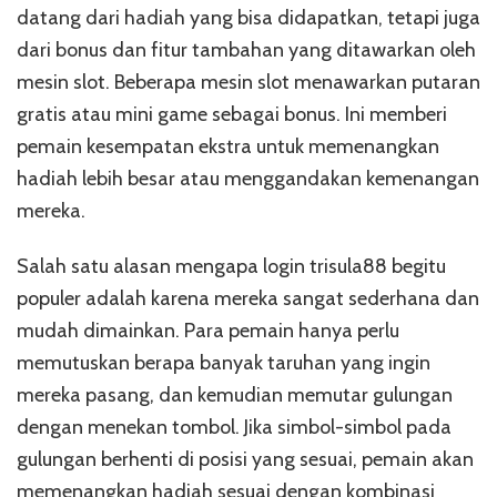
datang dari hadiah yang bisa didapatkan, tetapi juga
dari bonus dan fitur tambahan yang ditawarkan oleh
mesin slot. Beberapa mesin slot menawarkan putaran
gratis atau mini game sebagai bonus. Ini memberi
pemain kesempatan ekstra untuk memenangkan
hadiah lebih besar atau menggandakan kemenangan
mereka.
Salah satu alasan mengapa login trisula88 begitu
populer adalah karena mereka sangat sederhana dan
mudah dimainkan. Para pemain hanya perlu
memutuskan berapa banyak taruhan yang ingin
mereka pasang, dan kemudian memutar gulungan
dengan menekan tombol. Jika simbol-simbol pada
gulungan berhenti di posisi yang sesuai, pemain akan
memenangkan hadiah sesuai dengan kombinasi