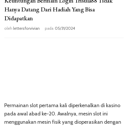
Keuntungan Bermain Login Trisula88 Tidak
Hanya Datang Dari Hadiah Yang Bisa
Didapatkan
oleh
lettersforvivian
pada
05/31/2024
Permainan slot pertama kali diperkenalkan di kasino
pada awal abad ke-20. Awalnya, mesin slot ini
menggunakan mesin fisik yang dioperasikan dengan