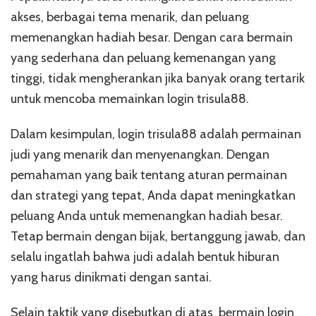
akses, berbagai tema menarik, dan peluang
memenangkan hadiah besar. Dengan cara bermain
yang sederhana dan peluang kemenangan yang
tinggi, tidak mengherankan jika banyak orang tertarik
untuk mencoba memainkan login trisula88.
Dalam kesimpulan, login trisula88 adalah permainan
judi yang menarik dan menyenangkan. Dengan
pemahaman yang baik tentang aturan permainan
dan strategi yang tepat, Anda dapat meningkatkan
peluang Anda untuk memenangkan hadiah besar.
Tetap bermain dengan bijak, bertanggung jawab, dan
selalu ingatlah bahwa judi adalah bentuk hiburan
yang harus dinikmati dengan santai.
Selain taktik yang disebutkan di atas, bermain login