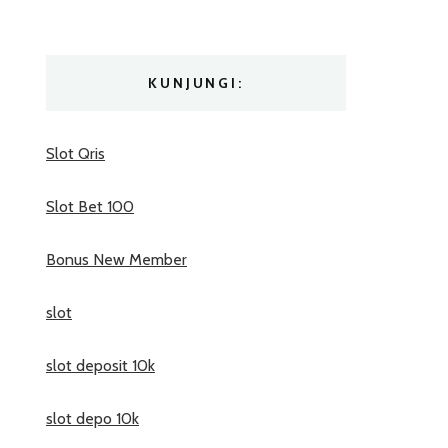
KUNJUNGI:
Slot Qris
Slot Bet 100
Bonus New Member
slot
slot deposit 10k
slot depo 10k