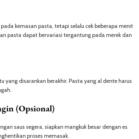
 pada kemasan pasta, tetapi selalu cek beberapa menit
an pasta dapat bervariasi tergantung pada merek dan
u yang disarankan berakhir. Pasta yang al dente harus
ngah.
ngin (Opsional)
ngan saus segera, siapkan mangkuk besar dengan es
nghentikan proses memasak.