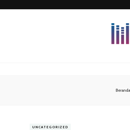
Lettersforvi
Berand
UNCATEGORIZED