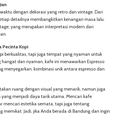
jian
waktu dengan dekorasi yang retro dan vintage. Dari
 setiap detailnya membangkitkan kenangan masa lalu.
tage, yang merupakan interpretasi modern dari
ian.
 Pecinta Kopi
i berkualitas, tapi juga tempat yang nyaman untuk
ang hangat dan nyaman, kafe ini menawarkan Espresso
ng menyegarkan, kombinasi unik antara espresso dan
ptakan ruang dengan visual yang menarik, namun juga
yang menjadi daya tarik utama. Mencari kafe
r mencari estetika semata, tapi juga tentang
g memikat. Jadi, jika Anda berada di Bandung dan ingin