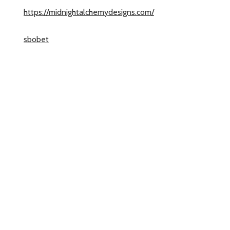
https://midnightalchemydesigns.com/
sbobet