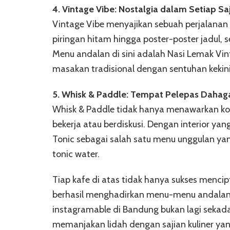
4. Vintage Vibe: Nostalgia dalam Setiap Sa
Vintage Vibe menyajikan sebuah perjalanan 
piringan hitam hingga poster-poster jadul,
Menu andalan di sini adalah Nasi Lemak Vin
masakan tradisional dengan sentuhan kekin
5. Whisk & Paddle: Tempat Pelepas Dahaga
Whisk & Paddle tidak hanya menawarkan kop
bekerja atau berdiskusi. Dengan interior y
Tonic sebagai salah satu menu unggulan ya
tonic water.
Tiap kafe di atas tidak hanya sukses menci
berhasil menghadirkan menu-menu andalan 
instagramable di Bandung bukan lagi sekada
memanjakan lidah dengan sajian kuliner yan