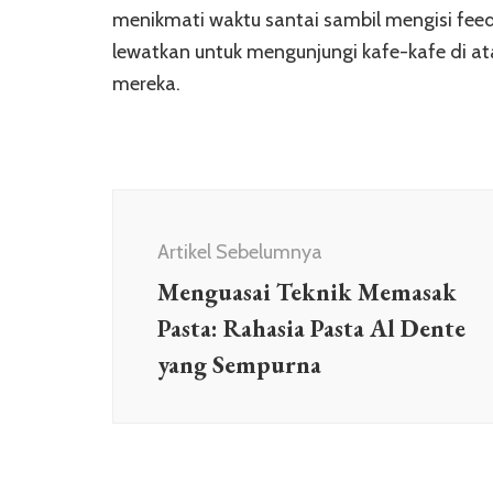
menikmati waktu santai sambil mengisi feed
lewatkan untuk mengunjungi kafe-kafe di a
mereka.
Navigasi
Artikel
Artikel Sebelumnya
Menguasai Teknik Memasak
Pasta: Rahasia Pasta Al Dente
yang Sempurna