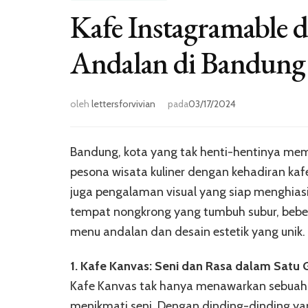
Kafe Instagramable 
Andalan di Bandung
oleh
lettersforvivian
pada
03/17/2024
Bandung, kota yang tak henti-hentinya me
pesona wisata kuliner dengan kehadiran kaf
juga pengalaman visual yang siap menghias
tempat nongkrong yang tumbuh subur, bebera
menu andalan dan desain estetik yang unik.
1. Kafe Kanvas: Seni dan Rasa dalam Satu G
Kafe Kanvas tak hanya menawarkan sebuah 
menikmati seni. Dengan dinding-dinding yang