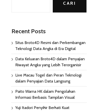
CARI
Recent Posts
Situs Broto4D Resmi dan Perkembangan
Teknologi Data Angka di Era Digital
Data Keluaran Broto4D dalam Penyajian
Riwayat Angka yang Lebih Terorganisir
Live Macau Togel dan Peran Teknologi
dalam Penyajian Data Langsung
Paito Warna HK dalam Pengolahan
Informasi Berbasis Tampilan Visual
Yuji Itadori Penyihir Berhati Kuat