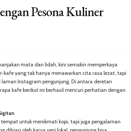
dengan Pesona Kuliner
manjakan mata dan lidah, kini semakin memperkaya
e-kafe yang tak hanya menawarkan cita rasa lezat, tapi
i laman Instagram pengunjung. Di antara deretan
pa kafe berikut ini berhasil mencuri perhatian dengan
igitan
tempat untuk menikmati kopi, tapi juga pengalaman
 dihiasi oleh karya seni lokal, pengunjung bisa