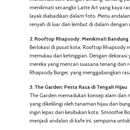
menikmati secangkir Latte Art yang kaya ras
layak diabadikan dalam foto. Menu andalan 
renyah di luar dan lembut di dalam dengan 
2. Rooftop Rhapsody: Menikmati Bandung d
Berlokasi di pusat kota, Rooftop Rhapso
memukau dari ketinggian. Dengan dekorasi 
mereka yang mencari suasana tenang dan ro
Rhapsody Burger, yang menggabungkan rasa 
3. The Garden: Pesta Rasa di Tengah Hijau
The Garden memadukan konsep alam dan ma
yang dikelilingi oleh tanaman hijau dan bu
ingin lepas dari kesibukan kota. Smoothie B
menjadi andalan di kafe ini, sempurna untuk