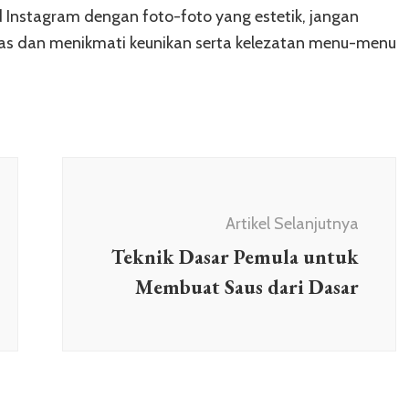
 Instagram dengan foto-foto yang estetik, jangan
tas dan menikmati keunikan serta kelezatan menu-menu
Artikel Selanjutnya
Teknik Dasar Pemula untuk
Membuat Saus dari Dasar