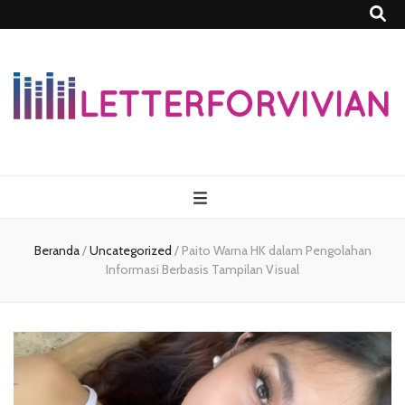
Lettersforvivia
Beranda
/
Uncategorized
/
Paito Warna HK dalam Pengolahan
Informasi Berbasis Tampilan Visual