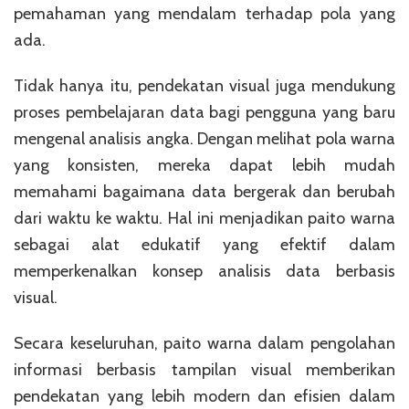
pemahaman yang mendalam terhadap pola yang
ada.
Tidak hanya itu, pendekatan visual juga mendukung
proses pembelajaran data bagi pengguna yang baru
mengenal analisis angka. Dengan melihat pola warna
yang konsisten, mereka dapat lebih mudah
memahami bagaimana data bergerak dan berubah
dari waktu ke waktu. Hal ini menjadikan paito warna
sebagai alat edukatif yang efektif dalam
memperkenalkan konsep analisis data berbasis
visual.
Secara keseluruhan, paito warna dalam pengolahan
informasi berbasis tampilan visual memberikan
pendekatan yang lebih modern dan efisien dalam