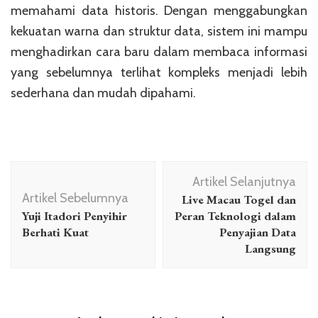
memahami data historis. Dengan menggabungkan
kekuatan warna dan struktur data, sistem ini mampu
menghadirkan cara baru dalam membaca informasi
yang sebelumnya terlihat kompleks menjadi lebih
sederhana dan mudah dipahami.
Navigasi
Artikel Selanjutnya
Artikel
Artikel Sebelumnya
Live Macau Togel dan
Yuji Itadori Penyihir
Peran Teknologi dalam
Berhati Kuat
Penyajian Data
Langsung