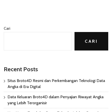
Cari
CARI
Recent Posts
Situs Broto4D Resmi dan Perkembangan Teknologi Data
Angka di Era Digital
Data Keluaran Broto4D dalam Penyajian Riwayat Angka
yang Lebih Terorganisir