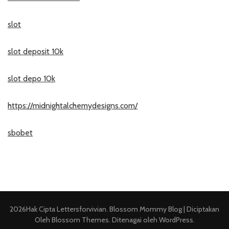
slot
slot deposit 10k
slot depo 10k
https://midnightalchemydesigns.com/
sbobet
2026Hak Cipta
Lettersforvivian
.
Blossom Mommy Blog | Diciptakan
Oleh
Blossom Themes
. Ditenagai oleh
WordPress
.