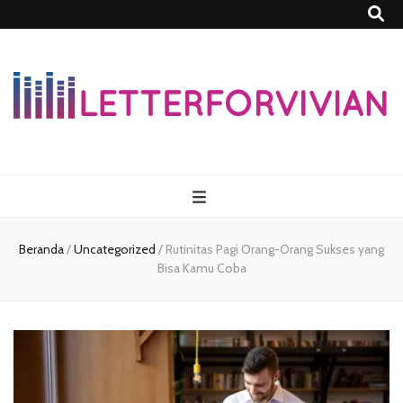
Lettersforvivia
Beranda
/
Uncategorized
/
Rutinitas Pagi Orang-Orang Sukses yang
Bisa Kamu Coba