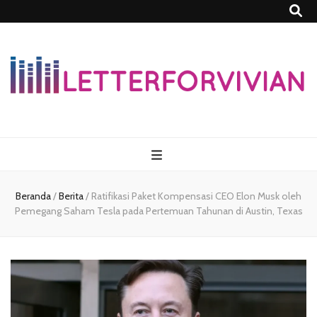
Lettersforvivia
Beranda
/
Berita
/
Ratifikasi Paket Kompensasi CEO Elon Musk oleh
Pemegang Saham Tesla pada Pertemuan Tahunan di Austin, Texas