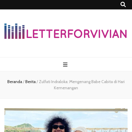
Lettersforvivia
Beranda
/
Berita
/
Zulfati Indraloka: Mengenang Babe Cabita di Hari
Kemenangan