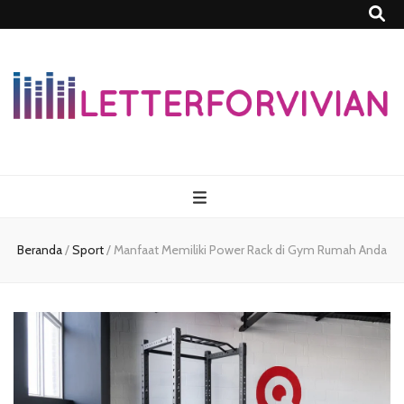
Lettersforvivia
Beranda
/
Sport
/
Manfaat Memiliki Power Rack di Gym Rumah Anda