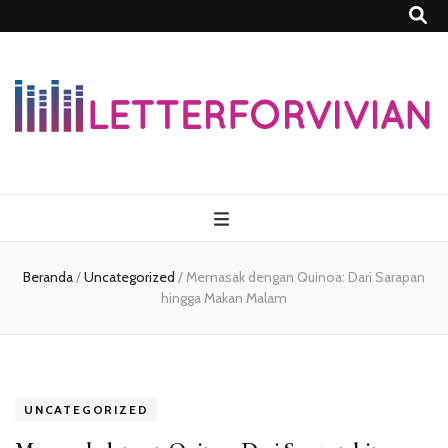
Lettersforvivia
Beranda
/
Uncategorized
/
Memasak dengan Quinoa: Dari Sarapan
hingga Makan Malam
UNCATEGORIZED