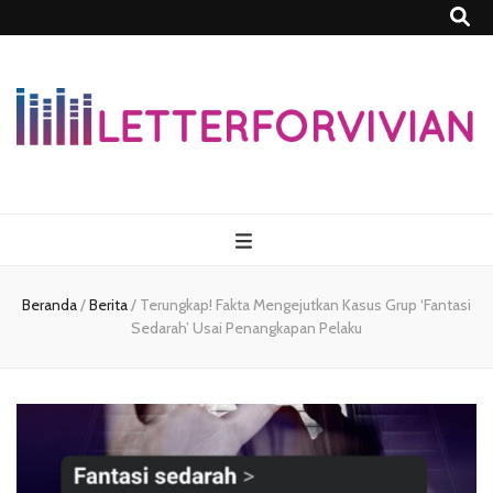
Lettersforvivia
Beranda
/
Berita
/
Terungkap! Fakta Mengejutkan Kasus Grup ‘Fantasi
Sedarah’ Usai Penangkapan Pelaku