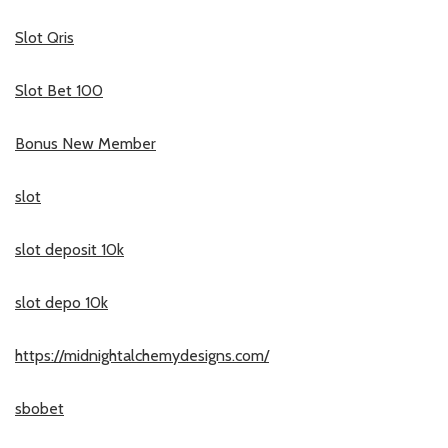
Slot Qris
Slot Bet 100
Bonus New Member
slot
slot deposit 10k
slot depo 10k
https://midnightalchemydesigns.com/
sbobet