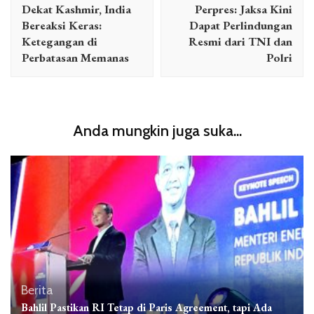
Dekat Kashmir, India
Perpres: Jaksa Kini
Bereaksi Keras:
Dapat Perlindungan
Ketegangan di
Resmi dari TNI dan
Perbatasan Memanas
Polri
Anda mungkin juga suka...
Berita
Bahlil Pastikan RI Tetap di Paris Agreement, tapi Ada