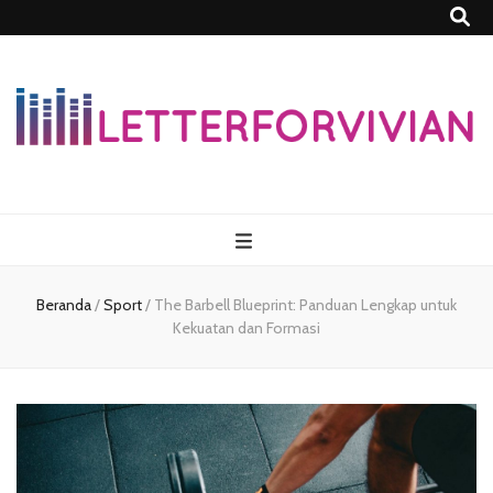
Lettersforvivia
Beranda
/
Sport
/
The Barbell Blueprint: Panduan Lengkap untuk
Kekuatan dan Formasi