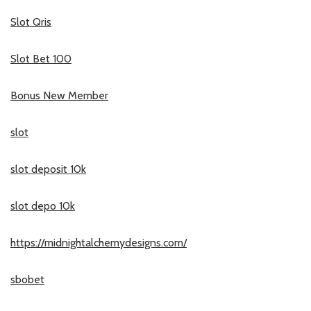
Slot Qris
Slot Bet 100
Bonus New Member
slot
slot deposit 10k
slot depo 10k
https://midnightalchemydesigns.com/
sbobet