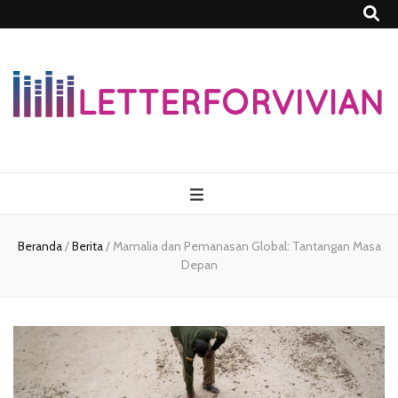
Lettersforvivia
Beranda
/
Berita
/
Mamalia dan Pemanasan Global: Tantangan Masa
Depan